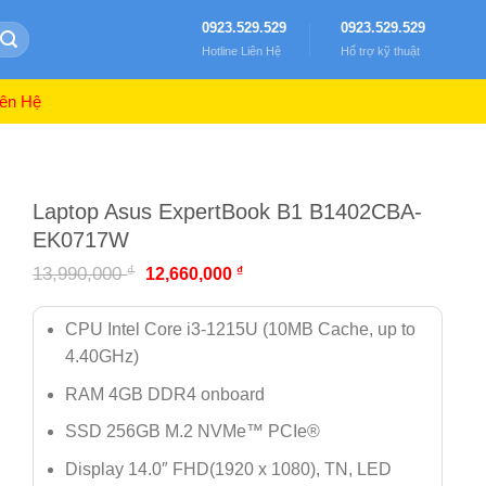
0923.529.529
0923.529.529
Hotline Liên Hệ
Hổ trợ kỹ thuật
ên Hệ
Laptop Asus ExpertBook B1 B1402CBA-
EK0717W
₫
13,990,000
₫
12,660,000
CPU Intel Core i3-1215U (10MB Cache, up to
4.40GHz)
RAM 4GB DDR4 onboard
SSD 256GB M.2 NVMe™ PCIe®
Display 14.0″ FHD(1920 x 1080), TN, LED