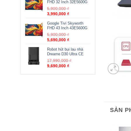
FHD 32 Inch 32E5600G
5,900,000
₫
3,990,000
₫
Google Tivi Skyworth
FHD 43 Inch 43E5600G
5,900,000
₫
5,690,000
₫
Robot hút bụi lau nhà
Dreame D30 Ultra CE
17,990,000
₫
9,690,000
₫
SẢN P