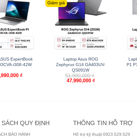
Giảm giá
ASUS ExpertBook
Laptop Asus ROG
Lap
03CVA-i308-42W
Zephyrus G14 GA403UV-
P1 P
QS091W
,990,000
₫
51,990,000
₫
47,990,000
₫
 SÁCH QUY ĐỊNH
THÔNG TIN HỖ TRỢ
ÁCH BẢO HÀNH
Hổ trợ kỹ thuật:0923.529.529