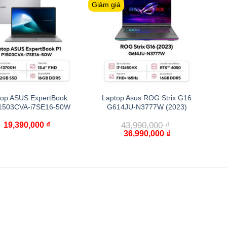
Giảm giá
top ASUS ExpertBook
Laptop Asus ROG Strix G16
1503CVA-i7SE16-50W
G614JU-N3777W (2023)
19,390,000
₫
43,990,000
₫
36,990,000
₫