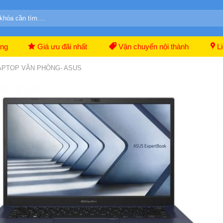
ãng
Giá ưu đãi nhất
Vận chuyển nội thành
Li
APTOP VĂN PHÒNG- ASUS