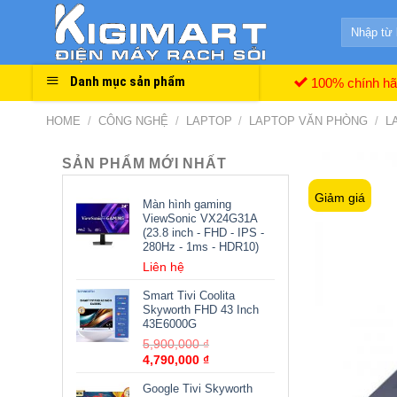
Skip
Search
to
for:
content
Danh mục sản phẩm
100% chính h
HOME
/
CÔNG NGHỆ
/
LAPTOP
/
LAPTOP VĂN PHÒNG
/
L
SẢN PHẨM MỚI NHẤT
Giảm giá
Màn hình gaming
ViewSonic VX24G31A
(23.8 inch - FHD - IPS -
280Hz - 1ms - HDR10)
Liên hệ
Smart Tivi Coolita
Skyworth FHD 43 Inch
43E6000G
5,900,000
₫
4,790,000
₫
Google Tivi Skyworth