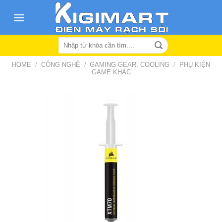
Skip
to
content
Search
for:
HOME
/
CÔNG NGHỆ
/
GAMING GEAR, COOLING
/
PHỤ KIỆN
GAME KHÁC