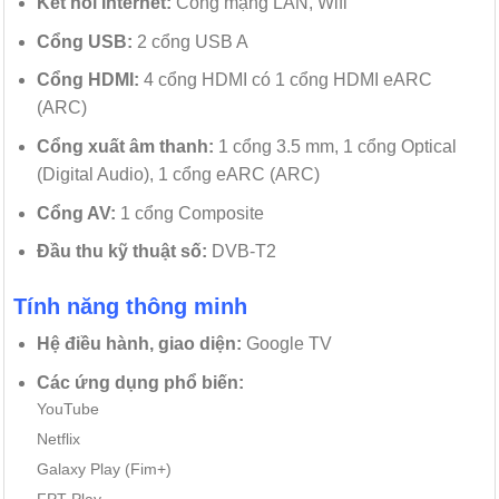
Kết nối Internet:
Cổng mạng LAN,
Wifi
Cổng USB:
2 cổng USB A
Cổng HDMI:
4 cổng HDMI có 1 cổng HDMI eARC
(ARC)
Cổng xuất âm thanh:
1 cổng 3.5 mm, 1 cổng Optical
(Digital Audio), 1 cổng eARC (ARC)
Cổng AV:
1 cổng Composite
Đầu thu kỹ thuật số:
DVB-T2
Tính năng thông minh
Hệ điều hành, giao diện:
Google TV
Các ứng dụng phổ biến:
YouTube
Netflix
Galaxy Play (Fim+)
FPT Play