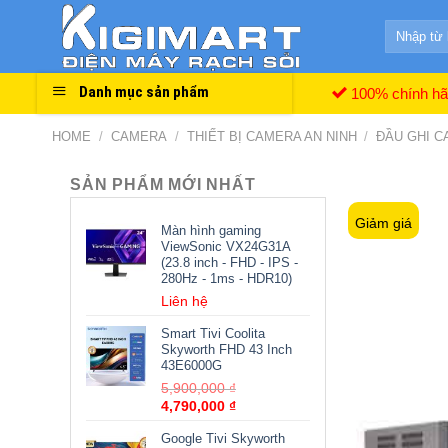
Skip
Search
to
for:
content
Danh mục sản phẩm
100% chính h
HOME
/
CAMERA
/
THIẾT BỊ CAMERA AN NINH
/
ĐẦU GHI 
SẢN PHẨM MỚI NHẤT
Giảm giá
Màn hình gaming
ViewSonic VX24G31A
(23.8 inch - FHD - IPS -
280Hz - 1ms - HDR10)
Liên hệ
Smart Tivi Coolita
Skyworth FHD 43 Inch
43E6000G
5,900,000
₫
4,790,000
₫
Google Tivi Skyworth