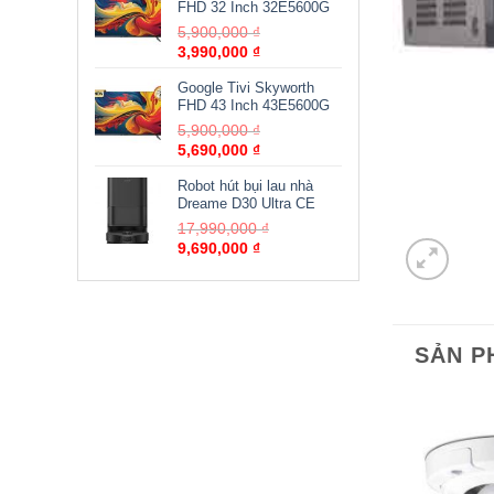
FHD 32 Inch 32E5600G
5,900,000
₫
3,990,000
₫
Google Tivi Skyworth
FHD 43 Inch 43E5600G
5,900,000
₫
5,690,000
₫
Robot hút bụi lau nhà
Dreame D30 Ultra CE
17,990,000
₫
9,690,000
₫
SẢN P