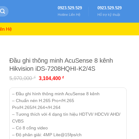
0923.529.529
0923.529.529
Hotline Liên Hệ
Hổ trợ kỹ thuật
ên Hệ
Đầu ghi thông minh AcuSense 8 kênh
Hikvision iDS-7208HQHI-K2/4S
₫
5,970,000
₫
3,104,400
– Đầu ghi hình thông minh AcuSense 8 kênh
– Chuẩn nén H.265 Pro+/H.265
Pro/H.265/H.264+/H.264
– Tương thích với 4 dạng tín hiệu HDTVI/ HDCVI/ AHD/
CVBS
– Có 8 cổng video
– Độ phân giải: 4MP Lite@15fps/ch