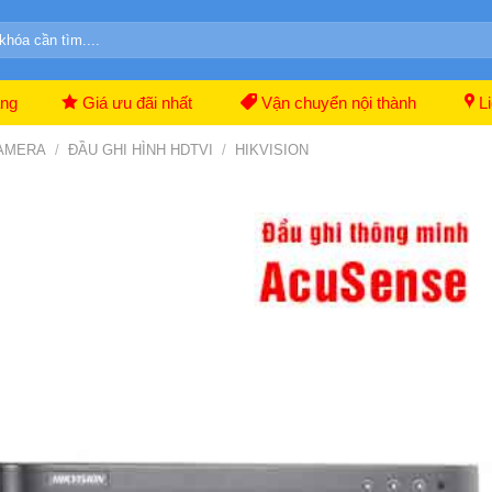
ãng
Giá ưu đãi nhất
Vận chuyển nội thành
Li
CAMERA
/
ĐẦU GHI HÌNH HDTVI
/
HIKVISION