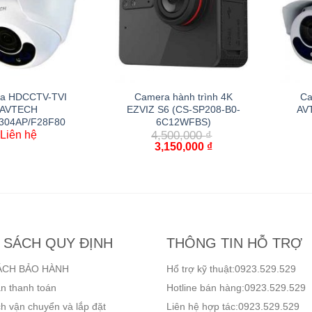
a HDCCTV-TVI
Camera hành trình 4K
Ca
AVTECH
EZVIZ S6 (CS-SP208-B0-
AV
304AP/F28F80
6C12WFBS)
Liên hệ
4,500,000
₫
3,150,000
₫
 SÁCH QUY ĐỊNH
THÔNG TIN HỖ TRỢ
ÁCH BẢO HÀNH
Hổ trợ kỹ thuật:0923.529.529
n thanh toán
Hotline bán hàng:0923.529.529
h vận chuyển và lắp đặt
Liên hệ hợp tác:0923.529.529