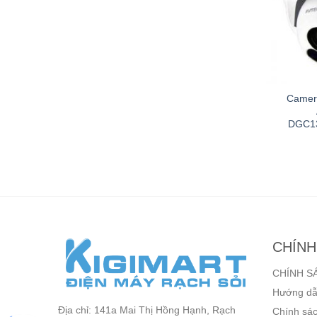
 5MP AVTECH
Đầu ghi hình 16 kênh
Camer
06P/F28
HDTVI 5MP Avtech
DGD1017A(EU)
DGC1
n hệ
Liên hệ
CHÍNH
CHÍNH S
Hướng dẫ
Địa chỉ: 141a Mai Thị Hồng Hạnh, Rạch
Chính sác