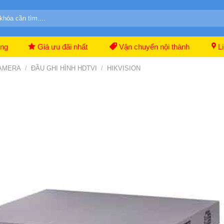
ãng
Giá ưu đãi nhất
Vận chuyển nội thành
Li
CAMERA
/
ĐẦU GHI HÌNH HDTVI
/
HIKVISION