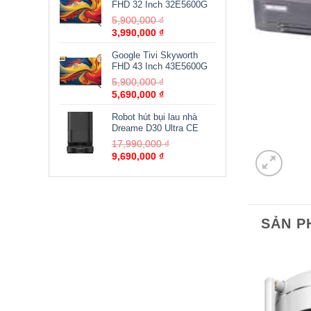
FHD 32 Inch 32E5600G
5,900,000
₫
3,990,000
₫
Google Tivi Skyworth
FHD 43 Inch 43E5600G
5,900,000
₫
5,690,000
₫
Robot hút bụi lau nhà
Dreame D30 Ultra CE
17,990,000
₫
9,690,000
₫
SẢN P