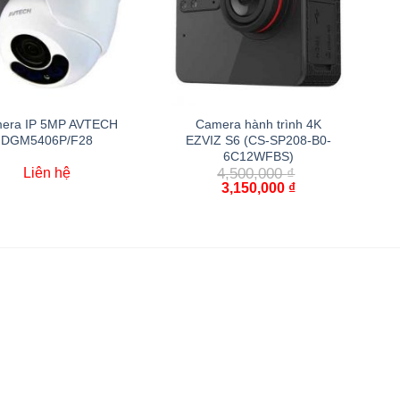
era IP 5MP AVTECH
Camera hành trình 4K
DGM5406P/F28
EZVIZ S6 (CS-SP208-B0-
6C12WFBS)
Liên hệ
4,500,000
₫
3,150,000
₫