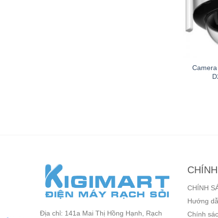
TVI 24 kênh
Đầu ghi HDTVI 32 kênh
Camera 
DS-7224HGHI-
HIKVISION DS-7232HGHI-
D
K2
K2
,000
₫
Liên hệ
9,200
₫
CHÍNH
CHÍNH S
Hướng dẫ
Địa chỉ: 141a Mai Thị Hồng Hạnh, Rạch
Chính sác