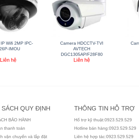
IP Wifi 2MP IPC-
Camera HDCCTV-TVI
Cam
26P-IMOU
AVTECH
DGC1305AP/F28F80
Liên hệ
Liên hệ
 SÁCH QUY ĐỊNH
THÔNG TIN HỖ TRỢ
ÁCH BẢO HÀNH
Hổ trợ kỹ thuật:0923.529.529
n thanh toán
Hotline bán hàng:0923.529.529
h vận chuyển và lắp đặt
Liên hệ hợp tác:0923.529.529