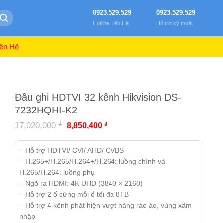
0923.529.529
0923.529.529
Hotline Liên Hệ
Hổ trợ kỹ thuật
ên Hệ
Đầu ghi HDTVI 32 kênh Hikvision DS-
7232HQHI-K2
₫
17,020,000
₫
8,850,400
– Hỗ trợ HDTVI/ CVI/ AHD/ CVBS
– H.265+/H.265/H.264+/H.264: luồng chính và
H.265/H.264: luồng phụ
– Ngõ ra HDMI: 4K UHD (3840 × 2160)
– Hỗ trợ 2 ổ cứng mỗi ổ tối đa 8TB
– Hỗ trợ 4 kênh phát hiện vượt hàng rào ảo, vùng xâm
nhập