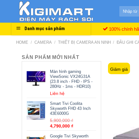
Skip
Search
to
for:
content
Danh mục sản phẩm
100% chính h
HOME
/
CAMERA
/
THIẾT BỊ CAMERA AN NINH
/
ĐẦU GHI 
SẢN PHẨM MỚI NHẤT
Giảm giá
Màn hình gaming
ViewSonic VX24G31A
(23.8 inch - FHD - IPS -
280Hz - 1ms - HDR10)
Liên hệ
Smart Tivi Coolita
Skyworth FHD 43 Inch
43E6000G
5,900,000
₫
4,790,000
₫
Google Tivi Skyworth