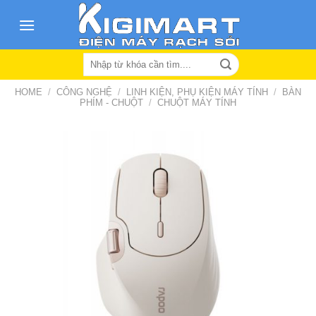
Skip
to
content
Search
for:
HOME
/
CÔNG NGHỆ
/
LINH KIỆN, PHỤ KIỆN MÁY TÍNH
/
BÀN
PHÍM - CHUỘT
/
CHUỘT MÁY TÍNH