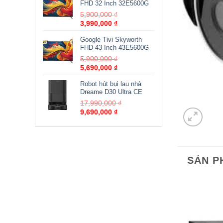
FHD 32 Inch 32E5600G
5,900,000
₫
3,990,000
₫
Google Tivi Skyworth
FHD 43 Inch 43E5600G
5,900,000
₫
5,690,000
₫
Robot hút bụi lau nhà
Dreame D30 Ultra CE
17,990,000
₫
9,690,000
₫
SẢN P