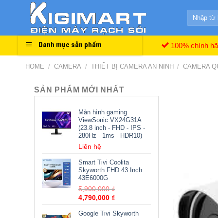
Skip
Search
to
for:
content
Danh mục sản phẩm
100% chính h
HOME
/
CAMERA
/
THIẾT BỊ CAMERA AN NINH
/
CAMERA Q
SẢN PHẨM MỚI NHẤT
Màn hình gaming
ViewSonic VX24G31A
(23.8 inch - FHD - IPS -
280Hz - 1ms - HDR10)
Liên hệ
Smart Tivi Coolita
Skyworth FHD 43 Inch
43E6000G
5,900,000
₫
4,790,000
₫
Google Tivi Skyworth