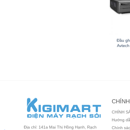
TVI 16 kênh
Camera HDCVI 4MP Dahua
Đầu gh
DS-7216HGHI-
HAC-HDW1400EMP-A
Avtech
K2
,000
₫
Liên hệ
8,400
₫
CHÍNH
CHÍNH S
Hướng dẫ
Địa chỉ: 141a Mai Thị Hồng Hạnh, Rạch
Chính sác