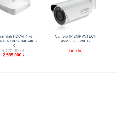
hi hình HDCVI 4 kênh
Camera IP 2MP AVTECH
a DH-XVR5104C-4KL-
AVM553J/F28F12
X
5,170,000
₫
Liên hệ
2,585,000
₫