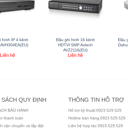
i hình IP 4 kênh
Đầu ghi hình 16 kênh
Đầu g
 AVH304EA(EU)
HDTVI 5MP Avtech
Dahu
AVZ2116(EU)
Liên hệ
Liên hệ
 SÁCH QUY ĐỊNH
THÔNG TIN HỖ TRỢ
ÁCH BẢO HÀNH
Hổ trợ kỹ thuật:0923.529.529
n thanh toán
Hotline bán hàng:0923.529.529
h vận chuyển và lắp đặt
Liên hệ hợp tác:0923.529.529