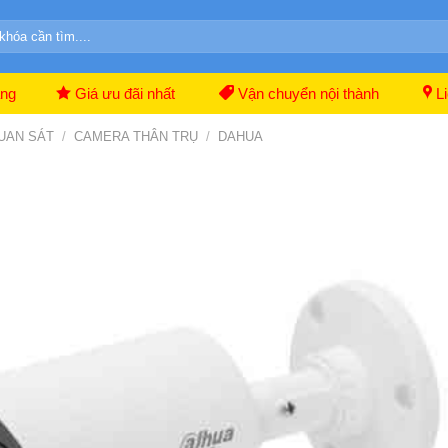
ãng
Giá ưu đãi nhất
Vận chuyển nội thành
Li
UAN SÁT
/
CAMERA THÂN TRỤ
/
DAHUA