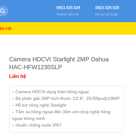
0923.529.529
0923.529.529
Hotline Liên Hệ
Hổ trợ kỹ thuật
ên Hệ
Camera HDCVI Starlight 2MP Dahua
HAC-HFW1230SLP
Liên hệ
– Camera HDCVI dạng thân hồng ngoại
– Độ phân giải 2MP kích thước 1/2.8”, 25/30fps@1080P
– Hỗ trợ công nghệ Starlight
– Tầm xa hồng ngoại đến 30m với công nghệ hồng
ngoại thông minh
– chuẩn chống nước IP67