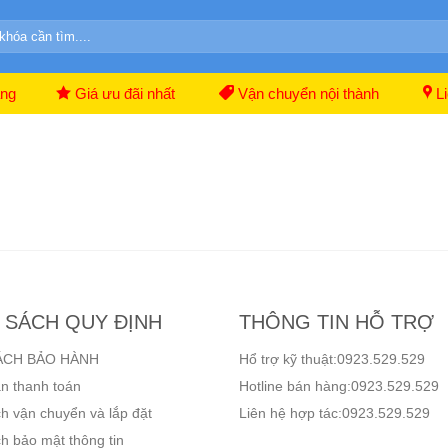
ãng
Giá ưu đãi nhất
Vận chuyển nội thành
Li
 SÁCH QUY ĐỊNH
THÔNG TIN HỖ TRỢ
ÁCH BẢO HÀNH
Hổ trợ kỹ thuật:0923.529.529
n thanh toán
Hotline bán hàng:0923.529.529
h vận chuyển và lắp đặt
Liên hệ hợp tác:0923.529.529
h bảo mật thông tin