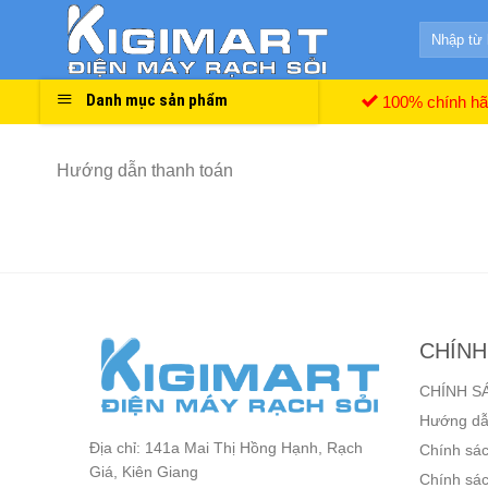
Skip
Search
to
for:
content
Danh mục sản phẩm
100% chính h
Hướng dẫn thanh toán
CHÍNH
CHÍNH S
Hướng dẫ
Địa chỉ: 141a Mai Thị Hồng Hạnh, Rạch
Chính sác
Giá, Kiên Giang
Chính sác