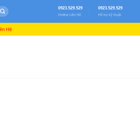
0923.529.529
0923.529.529
Hotline Liên Hệ
Hổ trợ kỹ thuật
ên Hệ