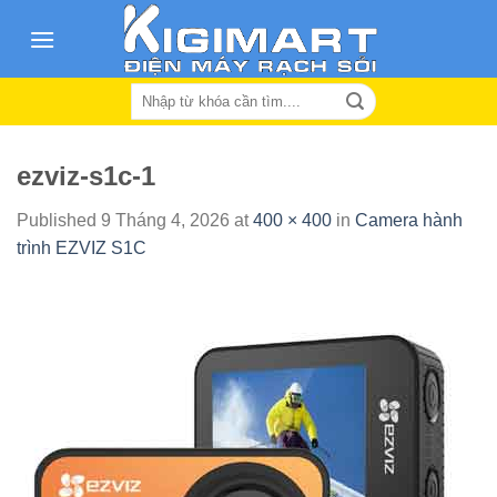
Skip
to
content
Search
for:
ezviz-s1c-1
Published
9 Tháng 4, 2026
at
400 × 400
in
Camera hành
trình EZVIZ S1C