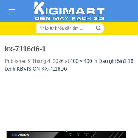
Skip
to
content
Search
for:
kx-7116d6-1
Published
9 Tháng 4, 2026
at
400 × 400
in
Đầu ghi 5in1 16
kênh KBVISION KX-7116D6