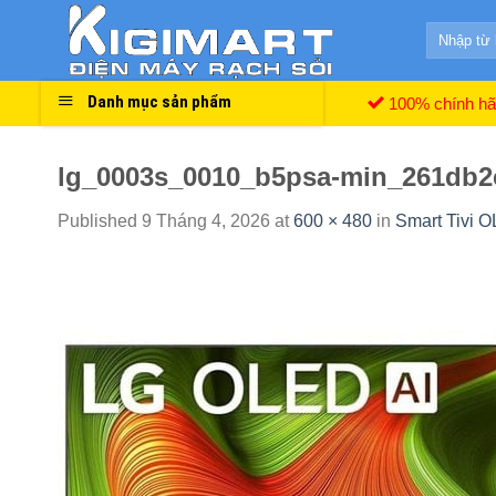
Skip
Search
to
for:
content
Danh mục sản phẩm
100% chính h
lg_0003s_0010_b5psa-min_261db2
Published
9 Tháng 4, 2026
at
600 × 480
in
Smart Tivi 