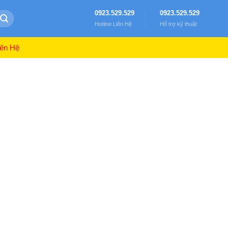
0923.529.529
0923.529.529
Hotline Liên Hệ
Hổ trợ kỹ thuật
ên Hệ