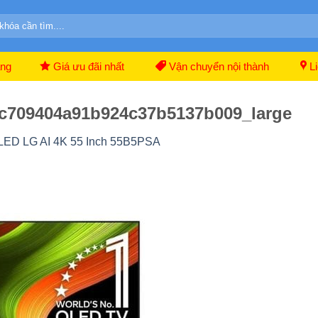
ãng
Giá ưu đãi nhất
Vận chuyển nội thành
Li
c709404a91b924c37b5137b009_large
OLED LG AI 4K 55 Inch 55B5PSA