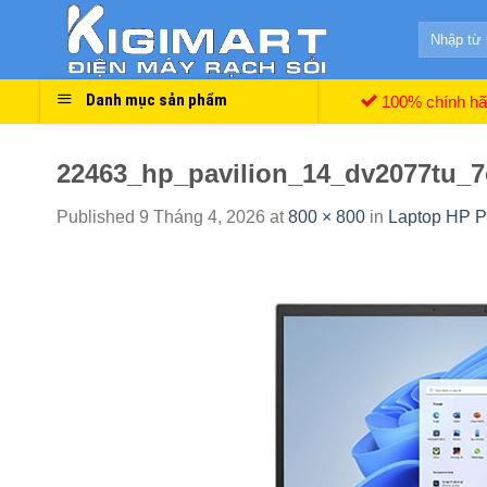
Skip
Search
to
for:
content
Danh mục sản phẩm
100% chính h
22463_hp_pavilion_14_dv2077tu_
Published
9 Tháng 4, 2026
at
800 × 800
in
Laptop HP 