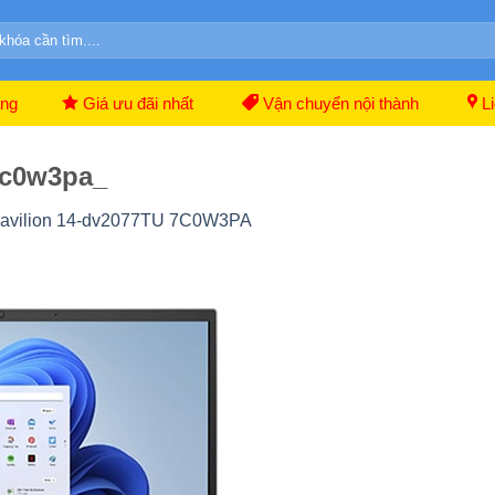
ãng
Giá ưu đãi nhất
Vận chuyển nội thành
Li
7c0w3pa_
Pavilion 14-dv2077TU 7C0W3PA