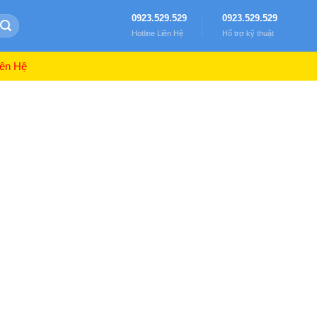
0923.529.529
0923.529.529
Hotline Liên Hệ
Hổ trợ kỹ thuật
ên Hệ