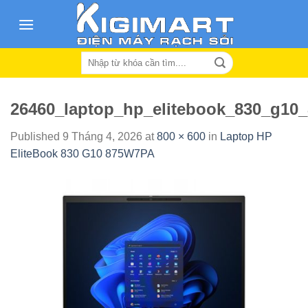
Skip
to
content
Search
for:
26460_laptop_hp_elitebook_830_g10
Published
9 Tháng 4, 2026
at
800 × 600
in
Laptop HP
EliteBook 830 G10 875W7PA