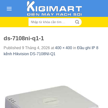
Skip
to
content
Search
for:
ds-7108ni-q1-1
Published
9 Tháng 4, 2026
at
400 × 400
in
Đầu ghi IP 8
kênh Hikvision DS-7108NI-Q1