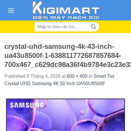
Skip
to
content
Search
for:
crystal-uhd-samsung-4k-43-inch-
ua43u8500f-1-638811772687857684-
700x467_c629dc98a36f4b9784e3c23e3
Published
9 Tháng 4, 2026
at
600 × 400
in
Smart Tivi
Crystal UHD Samsung 4K 50 Inch UA50U8500F