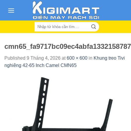
Skip
to
content
Search
for:
cmn65_fa9717bc09ec4abfa1332158787
Published
9 Tháng 4, 2026
at
600 × 600
in
Khung treo Tivi
nghiêng 42-65 Inch Camel CMN65