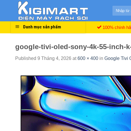
Skip
Search
to
for:
content
Danh mục sản phẩm
100% chính h
google-tivi-oled-sony-4k-55-inch
Published
9 Tháng 4, 2026
at
600 × 400
in
Google Tivi