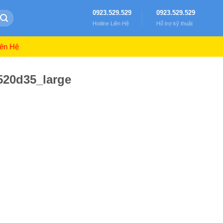
0923.529.529
0923.529.529
Hotline Liên Hệ
Hổ trợ kỹ thuật
ên Hệ
520d35_large