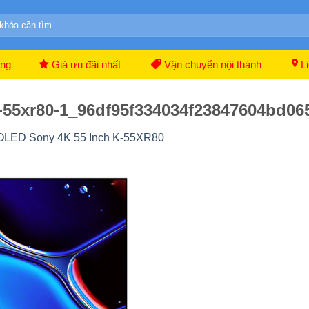
ãng
Giá ưu đãi nhất
Vận chuyển nội thành
Li
-k-55xr80-1_96df95f334034f23847604bd06
 OLED Sony 4K 55 Inch K-55XR80