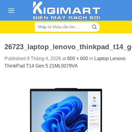
Skip
to
content
Search
for:
26723_laptop_lenovo_thinkpad_t14_
Published
9 Tháng 4, 2026
at
800 × 600
in
Laptop Lenovo
ThinkPad T14 Gen 5 21ML0079VA