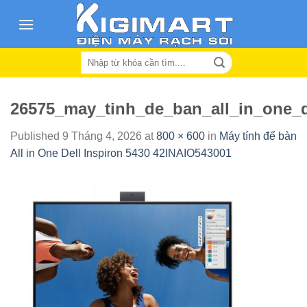
Skip
to
content
Search
for:
26575_may_tinh_de_ban_all_in_one_d
Published
9 Tháng 4, 2026
at
800 × 600
in
Máy tính để bàn
All in One Dell Inspiron 5430 42INAIO543001