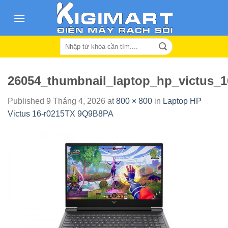
Skip
to
content
Search
for:
26054_thumbnail_laptop_hp_victus_1
Published
9 Tháng 4, 2026
at
800 × 800
in
Laptop HP
Victus 16-r0215TX 9Q9B8PA