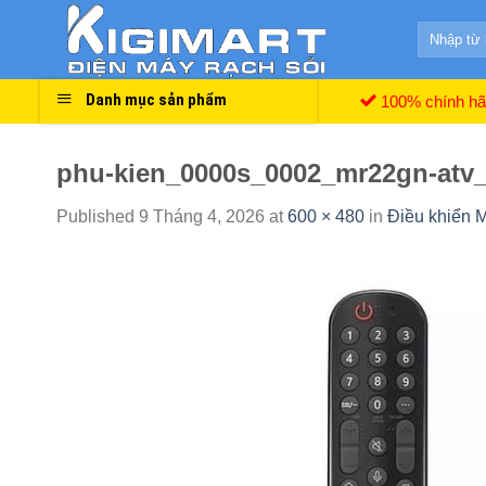
Skip
Search
to
for:
content
Danh mục sản phẩm
100% chính h
phu-kien_0000s_0002_mr22gn-atv
Published
9 Tháng 4, 2026
at
600 × 480
in
Điều khiển 