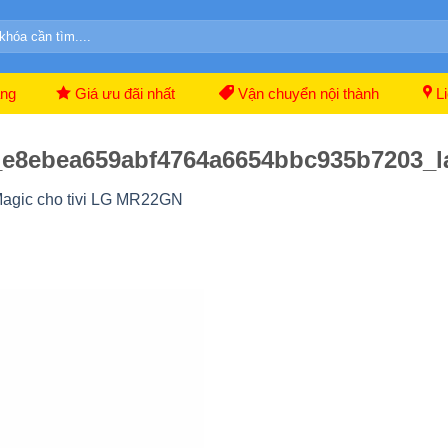
ãng
Giá ưu đãi nhất
Vận chuyển nội thành
Li
_e8ebea659abf4764a6654bbc935b7203_l
Magic cho tivi LG MR22GN