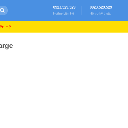
0923.529.529
0923.529.529
Hotline Liên Hệ
Hổ trợ kỹ thuật
ên Hệ
arge