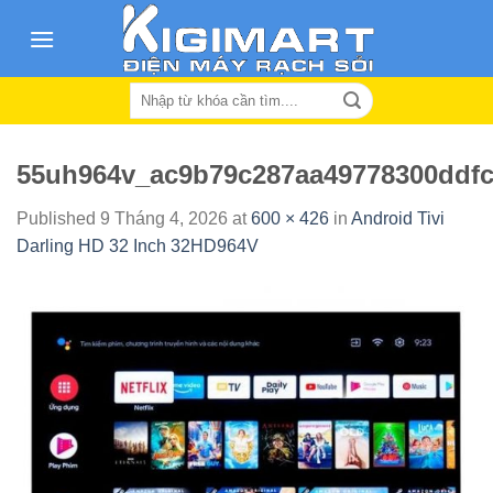
Skip
to
content
Search
for:
55uh964v_ac9b79c287aa49778300ddfc
Published
9 Tháng 4, 2026
at
600 × 426
in
Android Tivi
Darling HD 32 Inch 32HD964V