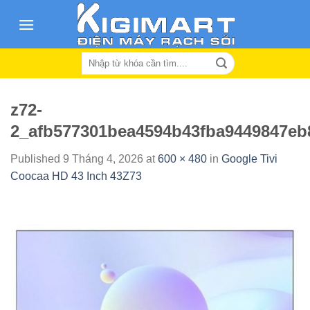
Skip
to
content
Search
for:
z72-
2_afb577301bea4594b43fba9449847eb
Published
9 Tháng 4, 2026
at
600 × 480
in
Google Tivi
Coocaa HD 43 Inch 43Z73