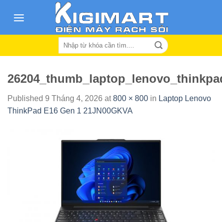
Skip
to
content
Search
for:
26204_thumb_laptop_lenovo_thinkpa
Published
9 Tháng 4, 2026
at
800 × 800
in
Laptop Lenovo
ThinkPad E16 Gen 1 21JN00GKVA