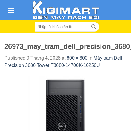
Skip
to
content
Search
for:
26973_may_tram_dell_precision_3680
Published
9 Tháng 4, 2026
at
800 × 600
in
Máy trạm Dell
Precision 3680 Tower T3680-14700K-16256U