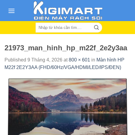
Skip
to
content
Search
for:
21973_man_hinh_hp_m22f_2e2y3aa
Published
9 Tháng 4, 2026
at
800 × 601
in
Màn hình HP
M22f 2E2Y3AA (FHD/60Hz/VGA/HDMI/LED/IPS/ĐEN)