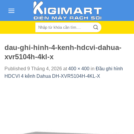
Skip
to
content
Search
for:
dau-ghi-hinh-4-kenh-hdcvi-dahua-
xvr5104h-4kl-x
Published
9 Tháng 4, 2026
at
400 × 400
in
Đầu ghi hình
HDCVI 4 kênh Dahua DH-XVR5104H-4KL-X