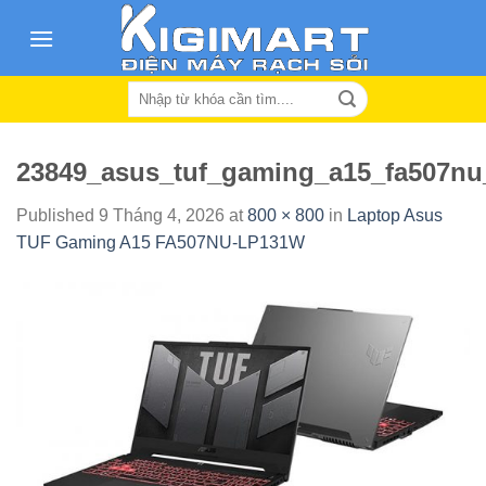
Skip
to
content
Search
for:
23849_asus_tuf_gaming_a15_fa507nu
Published
9 Tháng 4, 2026
at
800 × 800
in
Laptop Asus
TUF Gaming A15 FA507NU-LP131W