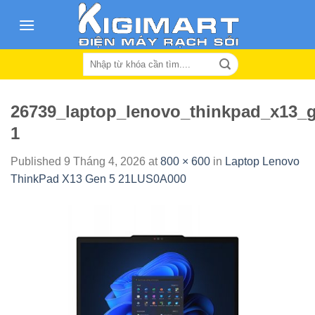
Skip
to
content
Search
for:
26739_laptop_lenovo_thinkpad_x13_
1
Published
9 Tháng 4, 2026
at
800 × 600
in
Laptop Lenovo
ThinkPad X13 Gen 5 21LUS0A000