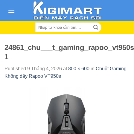
Skip
to
content
Search
for:
24861_chu___t_gaming_rapoo_vt950s
1
Published
9 Tháng 4, 2026
at
800 × 600
in
Chuột Gaming
Không dây Rapoo VT950s