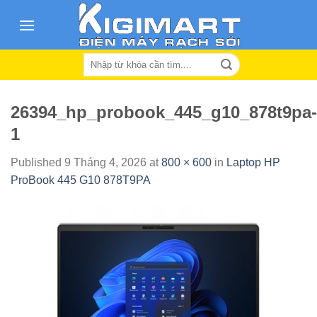
Skip
to
content
Search
for:
26394_hp_probook_445_g10_878t9pa-
1
Published
9 Tháng 4, 2026
at
800 × 600
in
Laptop HP
ProBook 445 G10 878T9PA