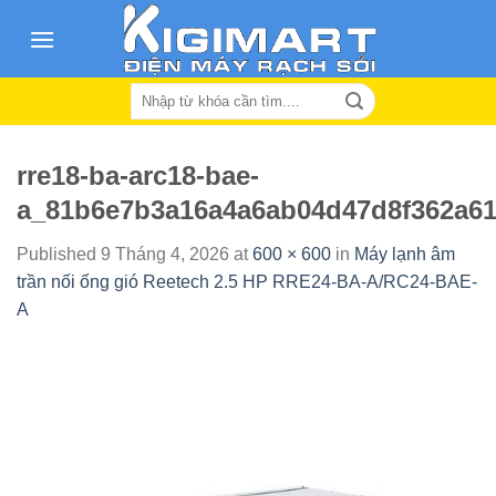
Skip
to
content
Search
for:
rre18-ba-arc18-bae-
a_81b6e7b3a16a4a6ab04d47d8f362a61
Published
9 Tháng 4, 2026
at
600 × 600
in
Máy lạnh âm
trần nối ống gió Reetech 2.5 HP RRE24-BA-A/RC24-BAE-
A