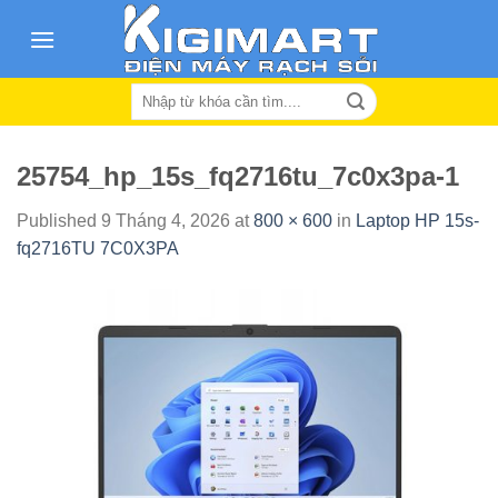
Skip
to
content
Search
for:
25754_hp_15s_fq2716tu_7c0x3pa-1
Published
9 Tháng 4, 2026
at
800 × 600
in
Laptop HP 15s-
fq2716TU 7C0X3PA