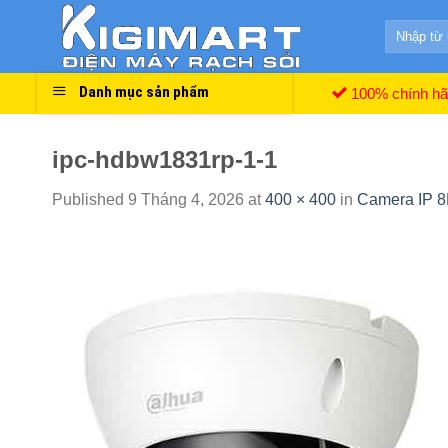
Skip
Search
to
for:
content
Danh mục sản phẩm
100% chính h
ipc-hdbw1831rp-1-1
Published
9 Tháng 4, 2026
at
400 × 400
in
Camera IP