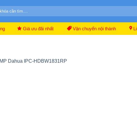
ãng
Giá ưu đãi nhất
Vận chuyển nội thành
Li
 8MP Dahua IPC-HDBW1831RP