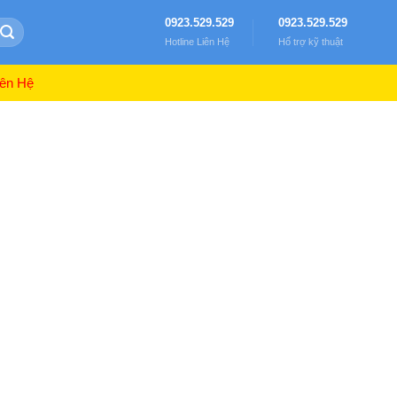
0923.529.529
0923.529.529
Hotline Liên Hệ
Hổ trợ kỹ thuật
ên Hệ