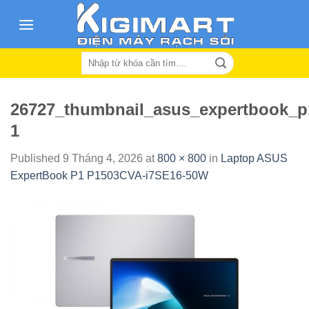
Skip
to
content
Search
for:
26727_thumbnail_asus_expertbook_p
1
Published
9 Tháng 4, 2026
at
800 × 800
in
Laptop ASUS
ExpertBook P1 P1503CVA-i7SE16-50W