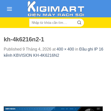
Skip
to
content
Search
for:
kh-4k6216n2-1
Published
9 Tháng 4, 2026
at
400 × 400
in
Đầu ghi IP 16
kênh KBVISION KH-4K6216N2