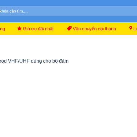
ãng
Giá ưu đãi nhất
Vận chuyển nội thành
Li
ood VHF/UHF dùng cho bộ đàm