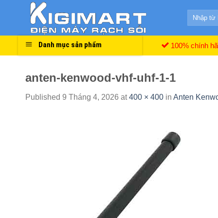
Skip
Search
to
for:
content
Danh mục sản phẩm
100% chính h
anten-kenwood-vhf-uhf-1-1
Published
9 Tháng 4, 2026
at
400 × 400
in
Anten Kenw