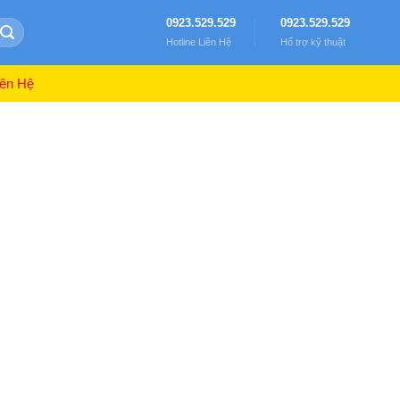
0923.529.529
0923.529.529
Hotline Liên Hệ
Hổ trợ kỹ thuật
ên Hệ