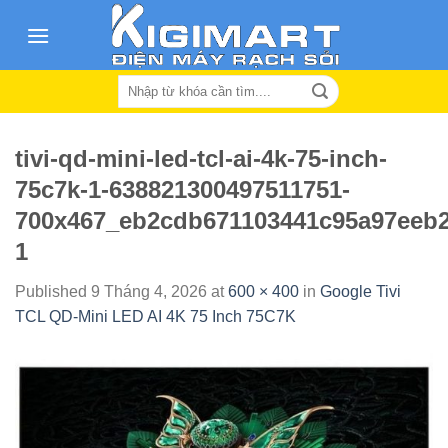
Skip
to
content
Search
for:
tivi-qd-mini-led-tcl-ai-4k-75-inch-
75c7k-1-638821300497511751-
700x467_eb2cdb671103441c95a97eeb2
1
Published
9 Tháng 4, 2026
at
600 × 400
in
Google Tivi
TCL QD-Mini LED AI 4K 75 Inch 75C7K