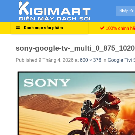
Skip
Search
to
for:
content
Danh mục sản phẩm
100% chính h
sony-google-tv-_multi_0_875_1020
Published
9 Tháng 4, 2026
at
600 × 376
in
Google Tivi