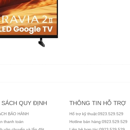
 SÁCH QUY ĐỊNH
THÔNG TIN HỖ TRỢ
ÁCH BẢO HÀNH
Hổ trợ kỹ thuật:0923.529.529
n thanh toán
Hotline bán hàng:0923.529.529
h vận chuyển và lắp đặt
Liên hệ hợp tác:0923.529.529