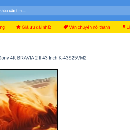
ãng
Giá ưu đãi nhất
Vận chuyển nội thành
Li
 Sony 4K BRAVIA 2 II 43 Inch K-43S25VM2