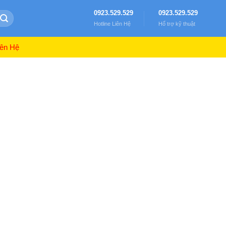
0923.529.529
0923.529.529
Hotline Liên Hệ
Hổ trợ kỹ thuật
ên Hệ