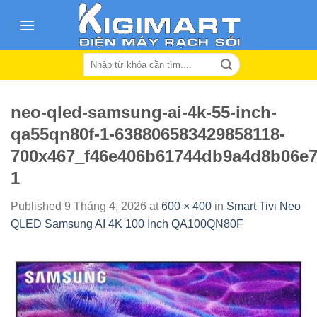
Skip
to
content
Search
for:
neo-qled-samsung-ai-4k-55-inch-
qa55qn80f-1-638806583429858118-
700x467_f46e406b61744db9a4d8b06e7
1
Published
9 Tháng 4, 2026
at
600 × 400
in
Smart Tivi Neo
QLED Samsung AI 4K 100 Inch QA100QN80F