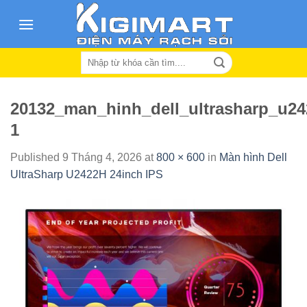
Skip
to
content
Search
for:
20132_man_hinh_dell_ultrasharp_u24
1
Published
9 Tháng 4, 2026
at
800 × 600
in
Màn hình Dell
UltraSharp U2422H 24inch IPS