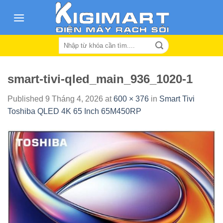
Skip
to
content
Search
for:
smart-tivi-qled_main_936_1020-1
Published
9 Tháng 4, 2026
at
600 × 376
in
Smart Tivi
Toshiba QLED 4K 65 Inch 65M450RP