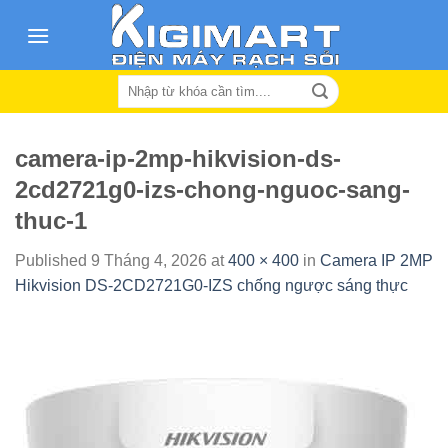
Skip
to
content
Search
for:
camera-ip-2mp-hikvision-ds-
2cd2721g0-izs-chong-nguoc-sang-
thuc-1
Published
9 Tháng 4, 2026
at
400 × 400
in
Camera IP 2MP
Hikvision DS-2CD2721G0-IZS chống ngược sáng thực