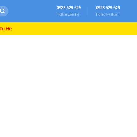
0923.529.529
0923.529.529
Hotline Liên Hệ
Hổ trợ kỹ thuật
ên Hệ