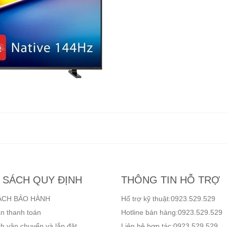
 SÁCH QUY ĐỊNH
THÔNG TIN HỖ TRỢ
ÁCH BẢO HÀNH
Hổ trợ kỹ thuật:0923.529.529
n thanh toán
Hotline bán hàng:0923.529.529
h vận chuyển và lắp đặt
Liên hệ hợp tác:0923.529.529