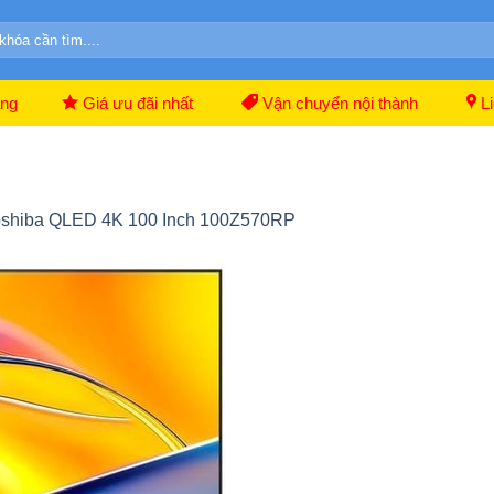
ãng
Giá ưu đãi nhất
Vận chuyển nội thành
Li
Toshiba QLED 4K 100 Inch 100Z570RP