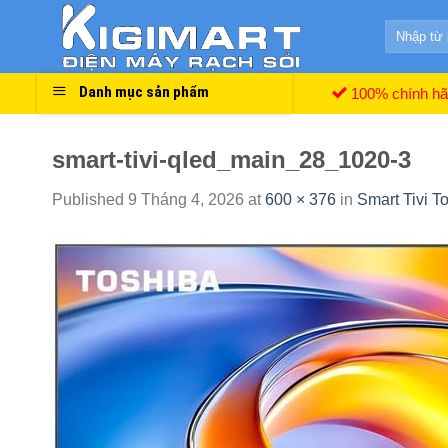
Skip
Search
to
for:
content
Danh mục sản phẩm
100% chính h
smart-tivi-qled_main_28_1020-3
Published
9 Tháng 4, 2026
at
600 × 376
in
Smart Tivi 