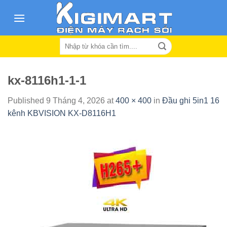
Skip
to
content
Search
for:
kx-8116h1-1-1
Published
9 Tháng 4, 2026
at
400 × 400
in
Đầu ghi 5in1 16
kênh KBVISION KX-D8116H1