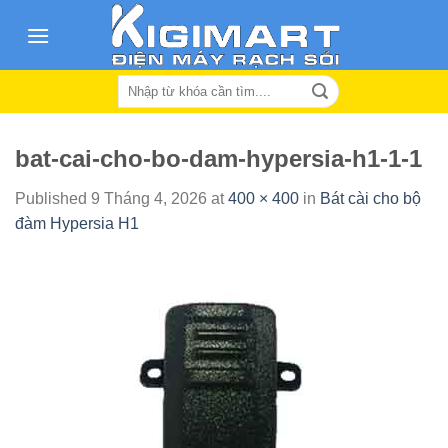
Skip
to
content
Search
for:
bat-cai-cho-bo-dam-hypersia-h1-1-1
Published
9 Tháng 4, 2026
at
400 × 400
in
Bát cài cho bộ
đàm Hypersia H1