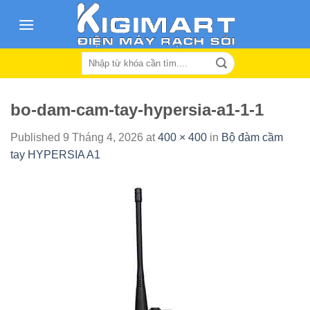
Skip
to
content
Search
for:
bo-dam-cam-tay-hypersia-a1-1-1
Published
9 Tháng 4, 2026
at
400 × 400
in
Bộ đàm cầm
tay HYPERSIA A1