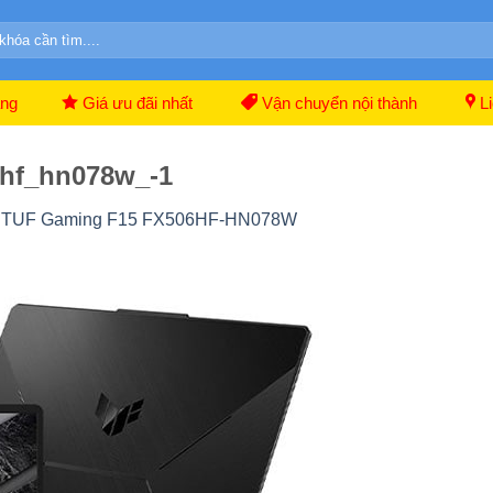
ãng
Giá ưu đãi nhất
Vận chuyển nội thành
Li
6hf_hn078w_-1
s TUF Gaming F15 FX506HF-HN078W