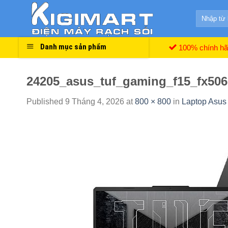
Skip
Search
to
for:
content
Danh mục sản phẩm
100% chính h
24205_asus_tuf_gaming_f15_fx50
Published
9 Tháng 4, 2026
at
800 × 800
in
Laptop Asu