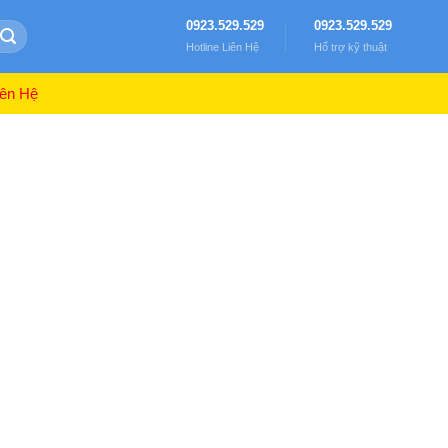
0923.529.529
0923.529.529
Hotline Liên Hệ
Hổ trợ kỹ thuật
ên Hệ