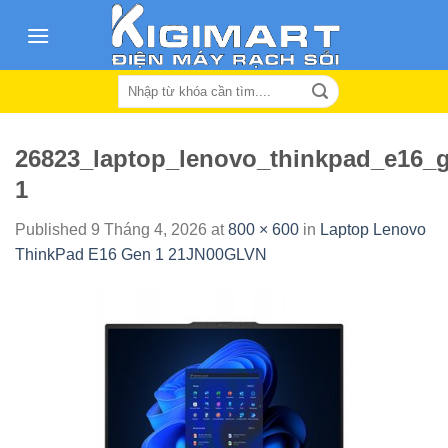
Skip
to
content
Search
for:
26823_laptop_lenovo_thinkpad_e16_g
1
Published
9 Tháng 4, 2026
at
800 × 600
in
Laptop Lenovo
ThinkPad E16 Gen 1 21JN00GLVN