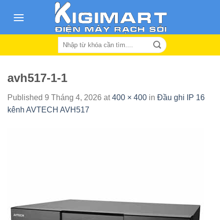
Skip
to
content
Search
for:
avh517-1-1
Published
9 Tháng 4, 2026
at
400 × 400
in
Đầu ghi IP 16
kênh AVTECH AVH517